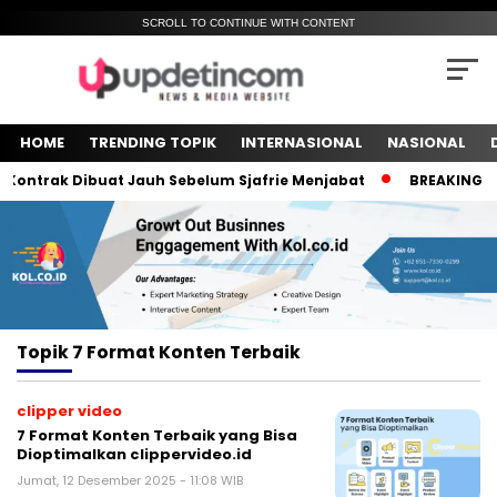
SCROLL TO CONTINUE WITH CONTENT
HOME
TRENDING TOPIK
INTERNASIONAL
NASIONAL
ontrak Dibuat Jauh Sebelum Sjafrie Menjabat
BREAKING NEW
Topik
7 Format Konten Terbaik
clipper video
7 Format Konten Terbaik yang Bisa
Dioptimalkan clippervideo.id
Jumat, 12 Desember 2025 - 11:08 WIB