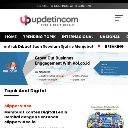
SCROLL TO CONTINUE WITH CONTENT
HOME
TRENDING TOPIK
INTERNASIONAL
NASIONAL
Kontrak Dibuat Jauh Sebelum Sjafrie Menjabat
BREAKING NEW
Topik
Aset Digital
clipper video
Membuat Konten Digital Lebih
Bernilai dengan Sentuhan
clippervideo.id