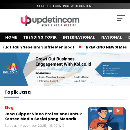
SCROLL TO CONTINUE WITH CONTENT
HOME
TRENDING TOPIK
INTERNASIONAL
NASIONAL
uat Jauh Sebelum Sjafrie Menjabat
BREAKING NEWS! Meski K
Topik
Jasa
Blog
Jasa Clipper Video Profesional untuk
Konten Media Sosial yang Menarik
Selasa, 4 November 2025 - 15:07 WIB