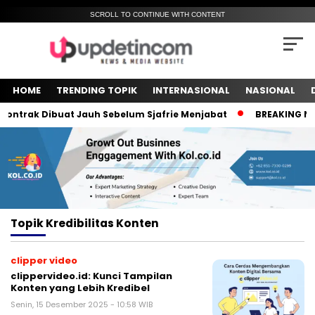
SCROLL TO CONTINUE WITH CONTENT
HOME
TRENDING TOPIK
INTERNASIONAL
NASIONAL
ntrak Dibuat Jauh Sebelum Sjafrie Menjabat
BREAKING NEWS
Topik
Kredibilitas Konten
clipper video
clippervideo.id: Kunci Tampilan
Konten yang Lebih Kredibel
Senin, 15 Desember 2025 - 10:58 WIB