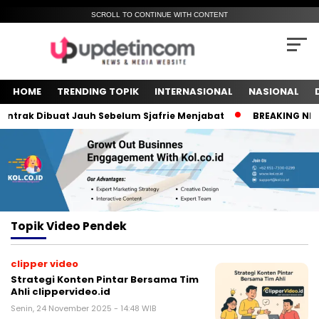
SCROLL TO CONTINUE WITH CONTENT
HOME
TRENDING TOPIK
INTERNASIONAL
NASIONAL
trak Dibuat Jauh Sebelum Sjafrie Menjabat
BREAKING NEWS! 
Topik
Video Pendek
clipper video
Strategi Konten Pintar Bersama Tim
Ahli clippervideo.id
Senin, 24 November 2025 - 14:48 WIB