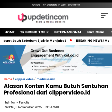
SCROLL TO CONTINUE WITH CONTENT
HOME
TRENDING TOPIK
INTERNASIONAL
NASIONAL
t Jauh Sebelum Sjafrie Menjabat
BREAKING NEWS! Meski Ket
/
/
Home
clipper video
media sosial
Alasan Konten Kamu Butuh Sentuhan
Profesional dari clippervideo.id
Ighfar
- Penulis
Sabtu, 8 November 2025 - 13:34 WIB