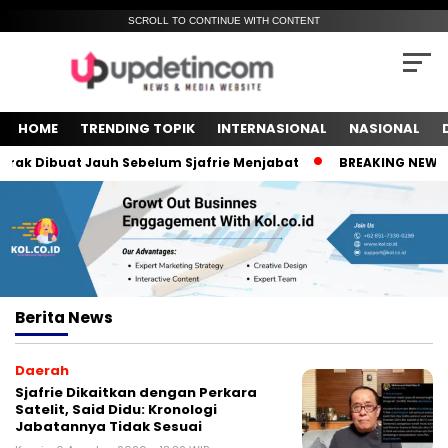
SCROLL TO CONTINUE WITH CONTENT
HOME
TRENDING TOPIK
INTERNASIONAL
NASIONAL
k Dibuat Jauh Sebelum Sjafrie Menjabat
BREAKING NEWS! Mes
Berita
News
Daerah
Sjafrie Dikaitkan dengan Perkara
Satelit, Said Didu: Kronologi
Jabatannya Tidak Sesuai