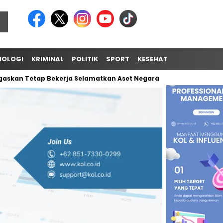
NOLOGI
KRIMINAL
POLITIK
SPORT
KESEHATAN
TIPS & TRI
kan Tetap Bekerja Selamatkan Aset Negara
Unifying the Wor