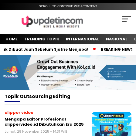
SCROLL TO CONTINUE WITH CONTENT
HOME
TRENDING TOPIK
INTERNASIONAL
NASIONAL
k Dibuat Jauh Sebelum Sjafrie Menjabat
BREAKING NEWS! Me
Topik
Outsourcing Editing
clipper video
Mengapa Editor Profesional
clippervideo.id Dibutuhkan Era 2025
Jumat, 28 November 2025 - 14:31 WIB