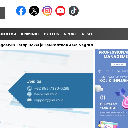
KNOLOGI
KRIMINAL
POLITIK
SPORT
KESEHATAN
TIPS & TR
askan Tetap Bekerja Selamatkan Aset Negara
Unifying the W