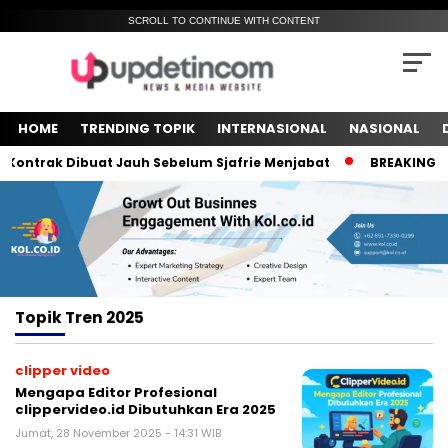
SCROLL TO CONTINUE WITH CONTENT
HOME
TRENDING TOPIK
INTERNASIONAL
NASIONAL
ontrak Dibuat Jauh Sebelum Sjafrie Menjabat
BREAKING NEW
Topik
Tren 2025
clipper video
Mengapa Editor Profesional
clippervideo.id Dibutuhkan Era 2025
Jumat, 28 November 2025 - 14:31 WIB