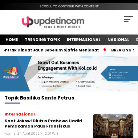
SCROLL TO CONTINUE WITH CONTENT
HOME
TRENDING TOPIK
INTERNASIONAL
NASIONAL
ntrak Dibuat Jauh Sebelum Sjafrie Menjabat
BREAKING NEWS
Topik
Basilika Santo Petrus
Internasional
Saat Jokowi Diutus Prabowo Hadiri
Pemakaman Paus Fransiskus
Kamis, 24 April 2025 - 12:01 WIB