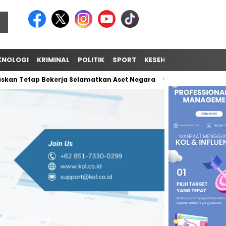
KNOLOGI
KRIMINAL
POLITIK
SPORT
KESEHATAN
TIPS & TR
tap Bekerja Selamatkan Aset Negara
Unifying the World Thr