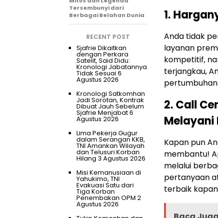
Mitos dan Legenda
Tersembunyi dari
1. Hargan
Berbagai Belahan Dunia
Anda tidak p
RECENT POST
layanan prem
Sjafrie Dikaitkan
dengan Perkara
kompetitif, n
Satelit, Said Didu:
Kronologi Jabatannya
terjangkau, 
Tidak Sesuai
6
Agustus 2026
pertumbuhan a
Kronologi Satkomhan
Jadi Sorotan, Kontrak
2. Call C
Dibuat Jauh Sebelum
Sjafrie Menjabat
6
Melayani
Agustus 2026
Lima Pekerja Gugur
dalam Serangan KKB,
Kapan pun And
TNI Amankan Wilayah
dan Telusuri Korban
membantu!
A
Hilang
3 Agustus 2026
melalui berbag
Misi Kemanusiaan di
pertanyaan at
Yahukimo, TNI
Evakuasi Satu dari
terbaik kapan 
Tiga Korban
Penembakan OPM
2
Agustus 2026
Baca Juga 