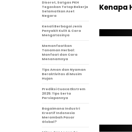
Disorot, Satgas PKH
Kenapa H
Tegaskan Tetap Bekerja
Selamatkan Aset
Negara
Kenali Berbagai Jenis
Penyakit Kulit & Cara
Mengatasinya
Memanfaatkan
Tanaman Herbal:
Manfaat dan Cara
Menanamnya
Tips Aman dan Nyaman
Beraktivitas di Musim
Hujan
Prediksi Cuaca Ekstrem
2025: Tips Serta
Persiapannya
Bagaimana Industri
Kreatif Indonesia
Merambah Pasar
Global?