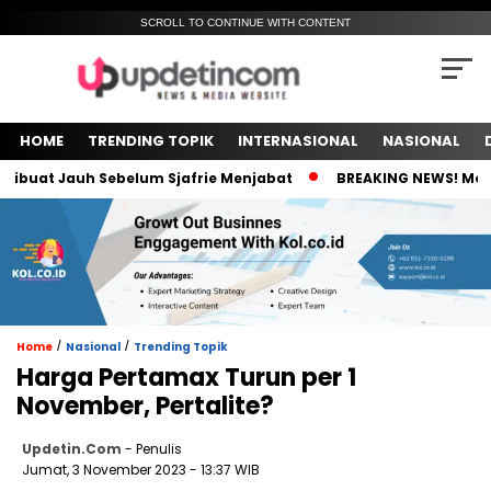
SCROLL TO CONTINUE WITH CONTENT
HOME
TRENDING TOPIK
INTERNASIONAL
NASIONAL
at Jauh Sebelum Sjafrie Menjabat
BREAKING NEWS! Meski Ket
/
/
Home
Nasional
Trending Topik
Harga Pertamax Turun per 1
November, Pertalite?
Updetin.com
- Penulis
Jumat, 3 November 2023 - 13:37 WIB